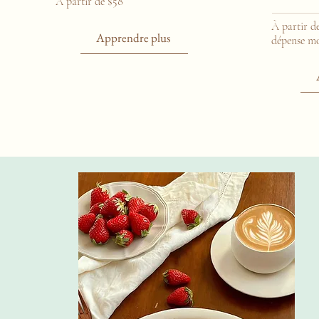
À partir de $58
À partir d
Apprendre plus
dépense m